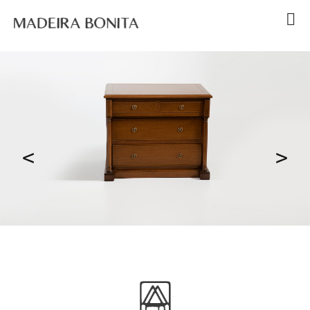
l
<
>