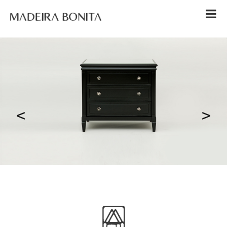
l
<
>