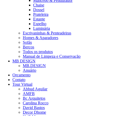
Mancebo & Pendurador
Chaise
Dossel
Prateleira
Estante
Espelho
Luminária
Escrivaninhas & Penteadeiras
Homes & Aparadores
Sofás
Berços
Todos os produtos
Manual de Limpeza e Conservação
MB DESIGN
MB.DESIGN
Anuário
Orçamento
Contato
Tour Virtual
Abbud Aguilar
AMFB
Bc Arquitetos
Carolina Rocco
David Bastos
Decor Dhome