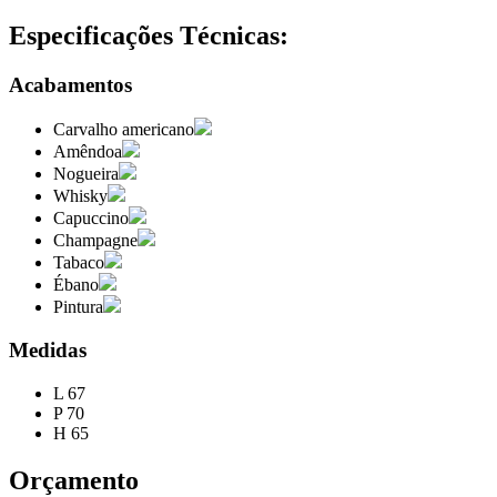
Especificações Técnicas:
Acabamentos
Carvalho americano
Amêndoa
Nogueira
Whisky
Capuccino
Champagne
Tabaco
Ébano
Pintura
Medidas
L 67
P 70
H 65
Orçamento