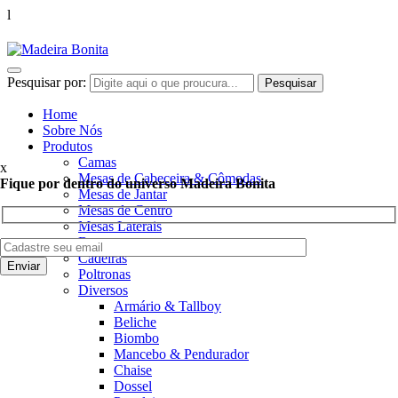
l
Pesquisar por:
Home
Sobre Nós
Produtos
Camas
x
Mesas de Cabeceira & Cômodas
Fique por dentro do universo Madeira Bonita
Mesas de Jantar
Mesas de Centro
Mesas Laterais
Bancos
Cadeiras
Poltronas
Diversos
Armário & Tallboy
Beliche
Biombo
Mancebo & Pendurador
Chaise
Dossel