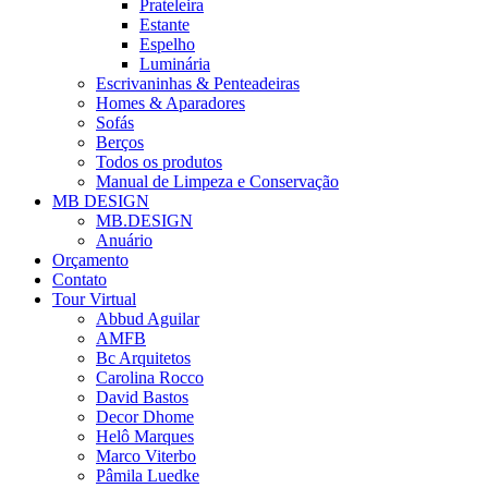
Prateleira
Estante
Espelho
Luminária
Escrivaninhas & Penteadeiras
Homes & Aparadores
Sofás
Berços
Todos os produtos
Manual de Limpeza e Conservação
MB DESIGN
MB.DESIGN
Anuário
Orçamento
Contato
Tour Virtual
Abbud Aguilar
AMFB
Bc Arquitetos
Carolina Rocco
David Bastos
Decor Dhome
Helô Marques
Marco Viterbo
Pâmila Luedke